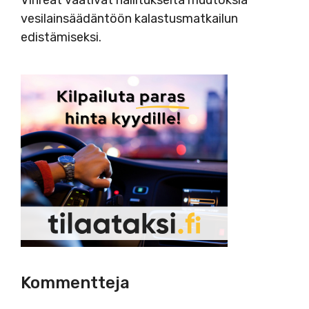
Vihreät vaativat hallitukselta muutoksia
vesilainsäädäntöön kalastusmatkailun
edistämiseksi.
Kommentteja