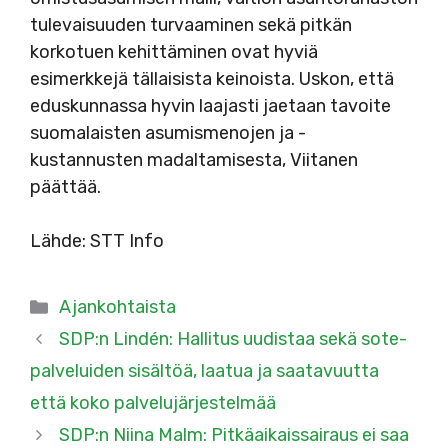
tulevaisuuden turvaaminen sekä pitkän
korkotuen kehittäminen ovat hyviä
esimerkkejä tällaisista keinoista. Uskon, että
eduskunnassa hyvin laajasti jaetaan tavoite
suomalaisten asumismenojen ja -
kustannusten madaltamisesta, Viitanen
päättää.
Lähde: STT Info
Kategoriat
Ajankohtaista
SDP:n Lindén: Hallitus uudistaa sekä sote-
palveluiden sisältöä, laatua ja saatavuutta
että koko palvelujärjestelmää
SDP:n Niina Malm: Pitkäaikaissairaus ei saa