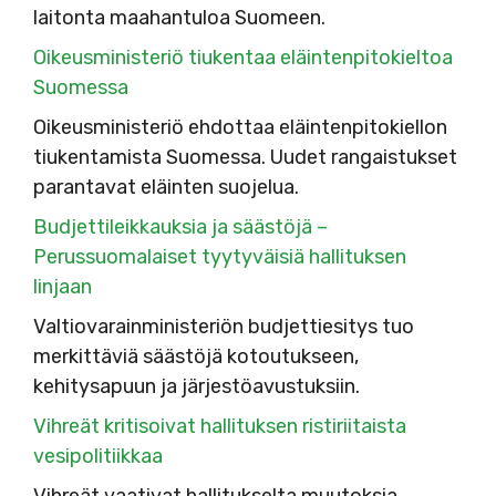
laitonta maahantuloa Suomeen.
Oikeusministeriö tiukentaa eläintenpitokieltoa
Suomessa
Oikeusministeriö ehdottaa eläintenpitokiellon
tiukentamista Suomessa. Uudet rangaistukset
parantavat eläinten suojelua.
Budjettileikkauksia ja säästöjä –
Perussuomalaiset tyytyväisiä hallituksen
linjaan
Valtiovarainministeriön budjettiesitys tuo
merkittäviä säästöjä kotoutukseen,
kehitysapuun ja järjestöavustuksiin.
Vihreät kritisoivat hallituksen ristiriitaista
vesipolitiikkaa