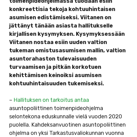
toimenpideohjelmassa tuodaan esiin
konkreettisia tekoja kohtuuhintaisen
asumisen edistämiseksi. Viitanen on
jättänyt tänään asiasta hallitukselle
kirjallisen kysymyksen. Kysymyksessään
Viitanen nostaa esiin uuden valtion
tukeman omistusasumisen mallin, valtion
asuntorahaston tulevaisuuden
turvaamisen ja pitkän korkotuen
kehittämisen keinoiksi asumisen
kohtuuhintaisuuden tukemiseksi.
–
Hallituksen on tarkoitus antaa
asuntopoliittinen toimenpideohjelma
selontekona eduskunnalle vielä vuoden 2020
puolella. Kahdeksanvuotinen asuntopoliittinen
ohjelma on yksi Tarkastusvaliokunnan vuonna