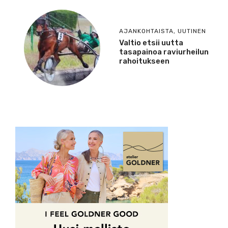
AJANKOHTAISTA
,
UUTINEN
Valtio etsii uutta
tasapainoa raviurheilun
rahoitukseen