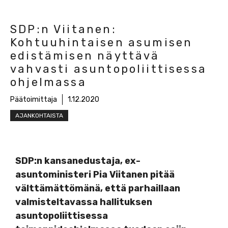
SDP:n Viitanen:
Kohtuuhintaisen asumisen
edistämisen näyttävä
vahvasti asuntopoliittisessa
ohjelmassa
Päätoimittaja
1.12.2020
AJANKOHTAISTA
SDP:n kansanedustaja, ex-
asuntoministeri Pia Viitanen pitää
välttämättömänä, että parhaillaan
valmisteltavassa hallituksen
asuntopoliittisessa