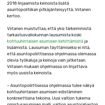
2018 linjaamista keinoista lisätä
asuntopolitiikan pitkäjänteisyyttä, Viitanen
kertoo.
Viitanen muistuttaa, että yksi tärkeimmistä
tarkastusvaliokunnan lausumista koski
kohtuuhintaisen asumisen kehittämistä
ja
lisäämistä. Lausuman täyttämiseksi ei riitä,
että asuntopoliittisessa ohjelmassa olemassa
olevia työkaluja ja keinoja vain jatketaan.
Viitasen mukaan ohjelmassa on linjattava
myös uusista keinoista.
– Asuntopoliittisessa ohjelmassa tulee näkyä
kohtuuhintaisen asumisen edistäminen
konkreettisina tekoina. Uusi valtion tukema
omistusasumisen malli, valtion asuntorahaston