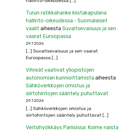
hallinto-oikeudessa […]
Turun ratikkahanke kiistakapulana
hallinto-oikeudessa - Suomalaiset
vaalit
aiheesta
Suvaitsevaisuus ja sen
vaarat Euroopassa
29.7.2026
[…] Suvaitsevaisuus ja sen vaarat
Euroopassa […]
Vihreät vaativat yliopistojen
autonomian kunnioittamista
aiheesta
Sähköverkkojen omistus ja
siirtohintojen sääntely puhuttavat
29.7.2026
[…] Sähköverkkojen omistus ja
siirtohintojen sääntely puhuttavat […]
Veitsihyökkäys Pariisissa: Kolme naista