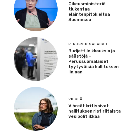
Oikeusministeriö
tiukentaa
eläintenpitokieltoa
Suomessa
PERUSSUOMALAISET
Budjettileikkauksia ja
säästöjä –
Perussuomalaiset
tyytyväisiä hallituksen
linjaan
VIHREÄT
Vihreät kritisoivat
hallituksen ristiriitaista
vesipolitiikkaa