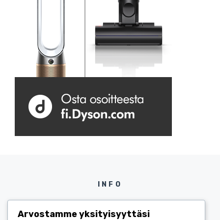
INFO
Sivustonhallinta ja -kehitys Carnival News
Arvostamme yksityisyyttäsi