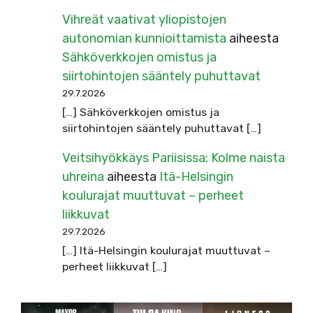
Vihreät vaativat yliopistojen
autonomian kunnioittamista
aiheesta
Sähköverkkojen omistus ja
siirtohintojen sääntely puhuttavat
29.7.2026
[…] Sähköverkkojen omistus ja
siirtohintojen sääntely puhuttavat […]
Veitsihyökkäys Pariisissa: Kolme naista
uhreina
aiheesta
Itä-Helsingin
koulurajat muuttuvat – perheet
liikkuvat
29.7.2026
[…] Itä-Helsingin koulurajat muuttuvat –
perheet liikkuvat […]