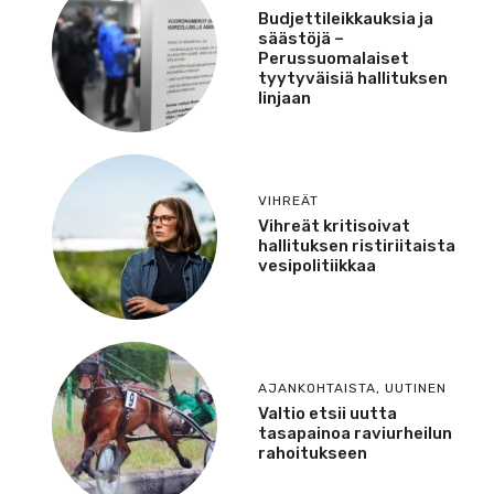
Budjettileikkauksia ja
säästöjä –
Perussuomalaiset
tyytyväisiä hallituksen
linjaan
VIHREÄT
Vihreät kritisoivat
hallituksen ristiriitaista
vesipolitiikkaa
AJANKOHTAISTA
,
UUTINEN
Valtio etsii uutta
tasapainoa raviurheilun
rahoitukseen