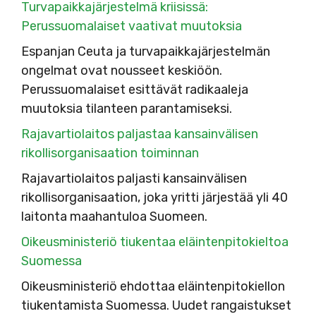
Turvapaikkajärjestelmä kriisissä:
Perussuomalaiset vaativat muutoksia
Espanjan Ceuta ja turvapaikkajärjestelmän
ongelmat ovat nousseet keskiöön.
Perussuomalaiset esittävät radikaaleja
muutoksia tilanteen parantamiseksi.
Rajavartiolaitos paljastaa kansainvälisen
rikollisorganisaation toiminnan
Rajavartiolaitos paljasti kansainvälisen
rikollisorganisaation, joka yritti järjestää yli 40
laitonta maahantuloa Suomeen.
Oikeusministeriö tiukentaa eläintenpitokieltoa
Suomessa
Oikeusministeriö ehdottaa eläintenpitokiellon
tiukentamista Suomessa. Uudet rangaistukset