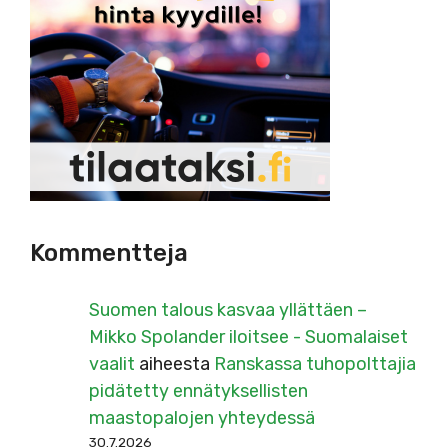
Kommentteja
Suomen talous kasvaa yllättäen –
Mikko Spolander iloitsee - Suomalaiset
vaalit
aiheesta
Ranskassa tuhopolttajia
pidätetty ennätyksellisten
maastopalojen yhteydessä
30.7.2026