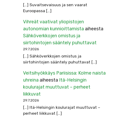
[…] Suvaitsevaisuus ja sen vaarat
Euroopassa […]
Vihreät vaativat yliopistojen
autonomian kunnioittamista
aiheesta
Sähköverkkojen omistus ja
siirtohintojen sääntely puhuttavat
29.7.2026
[…] Sähköverkkojen omistus ja
siirtohintojen sääntely puhuttavat […]
Veitsihyökkäys Pariisissa: Kolme naista
uhreina
aiheesta
Itä-Helsingin
koulurajat muuttuvat – perheet
liikkuvat
29.7.2026
[…] Itä-Helsingin koulurajat muuttuvat –
perheet liikkuvat […]